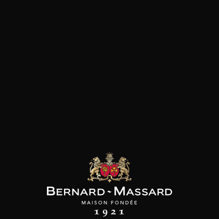
AINE JOBLOT
DOMAINE JOBLOT
DOMAINE JOBLOT
reinte 1er Cru
Givry Servoisine 1er Cru
Givry 1er Cru
Mademoiselle
2024
2024
2024
46
46
46
/
75cl /
75cl /
,74€
,74€
,74€