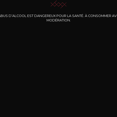
ABUS D’ALCOOL EST DANGEREUX POUR LA SANTÉ. À CONSOMMER A
MODÉRATION.
INE CLOS DES
BERNARD-MASSARD
CHÂTEAU DE
ROCHERS
PIBARNON
Pinot Noir Rosé MN
AOP
etite Fleur des
Bandol Rosé
ochers Rosé
2024
2024
2024
cl /
17
,04
75cl /
13
,40
75cl /
34
,75
15
12
31
,34€
,06€
,27€
Livraison Gratuite
Sécurisé
Livrais
À partir de 200€ d’achat
e 100% sécurisé
Sur votre lieu de tr