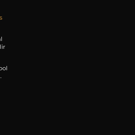
s
BESOIN D’UN CONSEIL ?
NOTRE SOMMELIER VOUS ACCOMPAGNE
l
ir
JE ME LAISSE GUIDER
ool
.