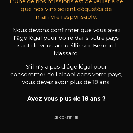
L'une de nos missions est de veiller à ce
que nos vins soient dégustés de
manière responsable.
MAISON BROTTE
CHAMPAGNE DEUTZ
CH
Nous devons confirmer que vous avez
Esprit Côtes du Rhône
Blanc de Blancs
2023
2019
l'âge légal pour boire dans votre pays
avant de vous accueillir sur Bernard-
199
/
Produit indisponible
Massard.
150cl /
75
,86€
S'il n'y a pas d'âge légal pour
consommer de l'alcool dans votre pays,
vous devez avoir plus de 18 ans.
Avez-vous plus de 18 ans ?
BESOIN D’UN CONSEIL ?
NOTRE SOMMELIER VOUS ACCOMPAGNE
JE CONFIRME
JE ME LAISSE GUIDER