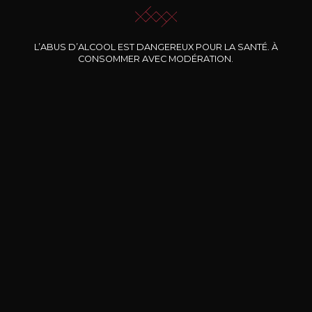
L’ABUS D’ALCOOL EST DANGEREUX POUR LA SANTÉ. À
Nos promotions
CONSOMMER AVEC MODÉRATION.
DOMAINE CLOS DES
BERNARD-MASSARD
CHÂ