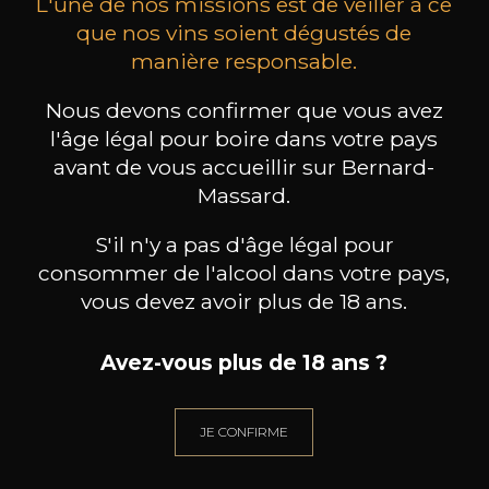
L'une de nos missions est de veiller à ce
que nos vins soient dégustés de
manière responsable.
MAISON BROTTE
CHAMPAGNE DEUTZ
CH
Nous devons confirmer que vous avez
Esprit Côtes du Rhône
Blanc de Blancs
2023
2019
l'âge légal pour boire dans votre pays
avant de vous accueillir sur Bernard-
199
/
Produit indisponible
Massard.
150cl /
75
,86€
S'il n'y a pas d'âge légal pour
consommer de l'alcool dans votre pays,
vous devez avoir plus de 18 ans.
Avez-vous plus de 18 ans ?
BESOIN D’UN CONSEIL ?
NOTRE SOMMELIER VOUS ACCOMPAGNE
JE CONFIRME
JE ME LAISSE GUIDER