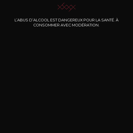
L’ABUS D’ALCOOL EST DANGEREUX POUR LA SANTÉ. À
Nos promotions
CONSOMMER AVEC MODÉRATION.
DOMAINE CLOS DES
BERNARD-MASSARD
CHÂ