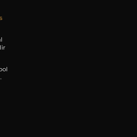
s
BESOIN D’UN CONSEIL ?
NOTRE SOMMELIER VOUS ACCOMPAGNE
l
ir
JE ME LAISSE GUIDER
ool
.