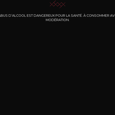
ABUS D’ALCOOL EST DANGEREUX POUR LA SANTÉ. À CONSOMMER A
MODÉRATION.
INE CLOS DES
BERNARD-MASSARD
CHÂTEAU DE
ROCHERS
PIBARNON
Pinot Noir Rosé MN
AOP
etite Fleur des
Bandol Rosé
ochers Rosé
2024
2024
2024
cl /
17
,04
75cl /
13
,40
75cl /
34
,75
15
12
31
,34€
,06€
,27€
Livraison Gratuite
Sécurisé
Livrais
À partir de 200€ d’achat
e 100% sécurisé
Sur votre lieu de tr