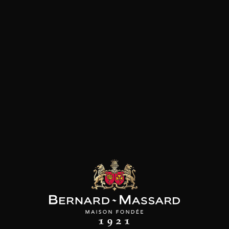
SON BROTTE
CHAMPAGNE DEUTZ
CHAMPAGNE DEUTZ
 Côtes du Rhône
Blanc de Blancs
Blanc de Blancs
2023
2019
2020
98
/
150cl /
199
t indisponible
75cl /
,56€
,86€