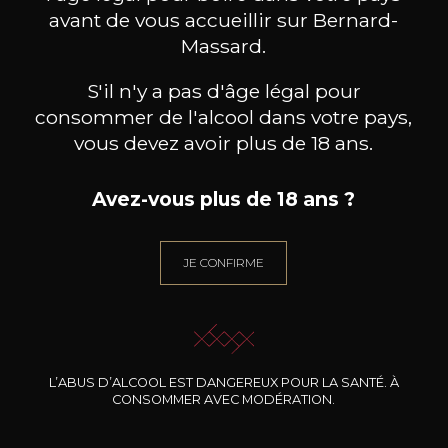
avant de vous accueillir sur Bernard-
Massard.
BESOIN D’UN CONSEIL ?
S'il n'y a pas d'âge légal pour
NOTRE SOMMELIER VOUS ACCOMPAGNE
consommer de l'alcool dans votre pays,
vous devez avoir plus de 18 ans.
JE ME LAISSE GUIDER
Avez-vous plus de 18 ans ?
Nos promotions
JE CONFIRME
L’ABUS D’ALCOOL EST DANGEREUX POUR LA SANTÉ. À
CONSOMMER AVEC MODÉRATION.