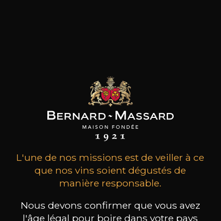
MAISON BROTTE
CHAMPAGNE DEUTZ
CH
Esprit Côtes du Rhône
Blanc de Blancs
2023
2019
L'une de nos missions est de veiller à ce
que nos vins soient dégustés de
199
/
Produit indisponible
150cl /
75
,86€
manière responsable.
Nous devons confirmer que vous avez
l'âge légal pour boire dans votre pays