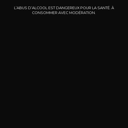
L’ABUS D’ALCOOL EST DANGEREUX POUR LA SANTÉ. À
CONSOMMER AVEC MODÉRATION.
DOMAINE CLOS DES
BERNARD-MASSARD
CHÂ
ROCHERS
Pinot Noir Rosé MN AOP
La Petite Fleur des Rochers
2024
Rosé
2024