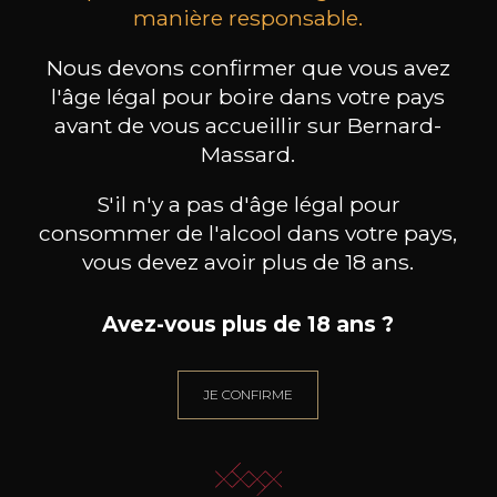
MAISON BROTTE
CHAMPAGNE DEUTZ
CH
manière responsable.
Esprit Côtes du Rhône
Blanc de Blancs
2023
2019
Nous devons confirmer que vous avez
199
/
Produit indisponible
l'âge légal pour boire dans votre pays
150cl /
75
,86€
avant de vous accueillir sur Bernard-
Massard.
S'il n'y a pas d'âge légal pour
consommer de l'alcool dans votre pays,
vous devez avoir plus de 18 ans.
BESOIN D’UN CONSEIL ?
NOTRE SOMMELIER VOUS ACCOMPAGNE
Avez-vous plus de 18 ans ?
JE ME LAISSE GUIDER
JE CONFIRME
Nos promotions