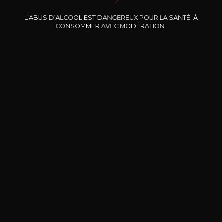
Nos promotions
L’ABUS D’ALCOOL EST DANGEREUX POUR LA SANTÉ. À
CONSOMMER AVEC MODÉRATION.
DOMAINE CLOS DES
BERNARD-MASSARD
CHÂ
ROCHERS
Pinot Noir Rosé MN AOP
La Petite Fleur des Rochers
2024
Rosé
2024