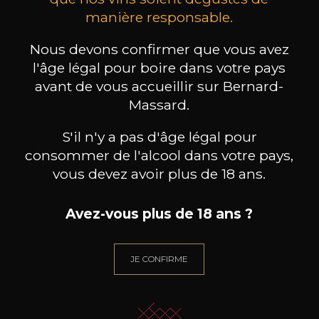
manière responsable.
MAISON BROTTE
CHAMPAGNE DEUTZ
CH
Esprit Côtes du Rhône
Blanc de Blancs
2023
2019
Nous devons confirmer que vous avez
l'âge légal pour boire dans votre pays
199
/
Produit indisponible
avant de vous accueillir sur Bernard-
150cl /
75
,86€
Massard.
S'il n'y a pas d'âge légal pour
consommer de l'alcool dans votre pays,
vous devez avoir plus de 18 ans.
BESOIN D’UN CONSEIL ?
NOTRE SOMMELIER VOUS ACCOMPAGNE
Avez-vous plus de 18 ans ?
JE ME LAISSE GUIDER
JE CONFIRME