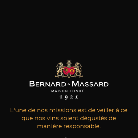
MAISON BROTTE
CHAMPAGNE DEUTZ
CH
L'une de nos missions est de veiller à ce
Esprit Côtes du Rhône
Blanc de Blancs
2023
2019
que nos vins soient dégustés de
manière responsable.
199
/
Produit indisponible
150cl /
75
,86€