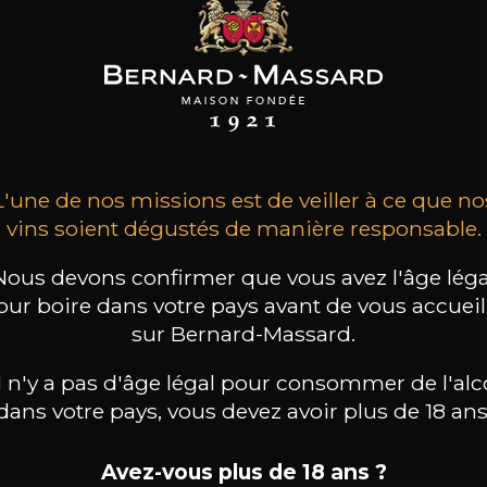
ARD-MASSARD
BERNARD-MASSARD
BERNARD-MASSARD
ztraminer GPC
Elbling Rosé MN AOP
Pinot Gris GPC
AOP
2025
2025
2024
13
6
11
 /
75cl /
75cl /
L'une de nos missions est de veiller à ce que no
,51€
,44€
,86€
vins soient dégustés de manière responsable.
Nous devons confirmer que vous avez l'âge léga
our boire dans votre pays avant de vous accueill
sur Bernard-Massard.
il n'y a pas d'âge légal pour consommer de l'alc
dans votre pays, vous devez avoir plus de 18 ans
Avez-vous plus de 18 ans ?