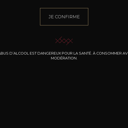
JE CONFIRME
ABUS D’ALCOOL EST DANGEREUX POUR LA SANTÉ. À CONSOMMER A
MODÉRATION.
ARD-MASSARD
e de L’Ecusson
ot Noir Rosé
cl /
12
,40
11