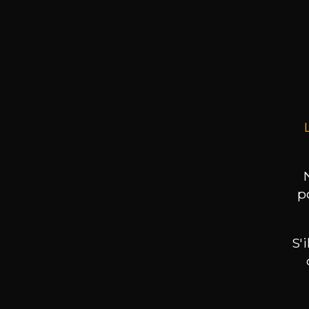
BERN
Gewür
75cl
p
S'