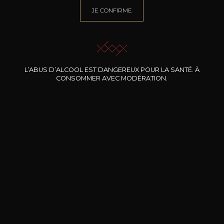
JE CONFIRME
L’ABUS D’ALCOOL EST DANGEREUX POUR LA SANTÉ. À
CONSOMMER AVEC MODÉRATION.
BERNARD-MASSARD
BERNARD-MASSARD
BE
Gewürztraminer GPC AOP
Elbling Rosé MN AOP
2024
2025
13
6
75cl /
75cl /
7
,51€
,44€