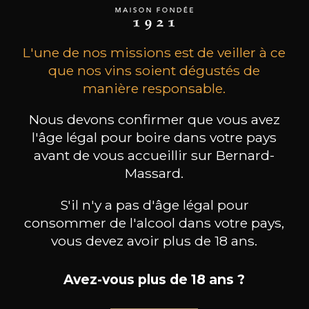
en valeur. Pour réaliser ses rêves, Jean-Bernard-
Massard va s’entourer de quelques amis
oenophiles et pourra compter sur la vision
entrepreneuriale de Bernard Clasen, Mosellan
L'une de nos missions est de veiller à ce
d’origine et avocat de métier. Ensemble, ils vont
que nos vins soient dégustés de
créer ce qui deviendra au fil des décennies le
manière responsable.
principal élaborateur de vins privé du
Luxembourg.
Nous devons confirmer que vous avez
l'âge légal pour boire dans votre pays
avant de vous accueillir sur Bernard-
les clients qui ont acheté ce
Massard.
produit ont également acheté
S'il n'y a pas d'âge légal pour
ceux-ci
consommer de l'alcool dans votre pays,
vous devez avoir plus de 18 ans.
Avez-vous plus de 18 ans ?