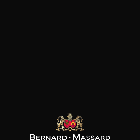
LE PRODUCTEUR
Une histoire riche portée par la vision d’un
homme. Les vins de Bernard-Massard doivent
leur réputation à un visionnaire, JeanBernard-
Massard. Ce jeune et brillant oenologue a fait ses
premières gammes en Champagne où il officiait
en tant que chef de cave. De retour au
Luxembourg en 1921, il est mû par une idée fixe :
cultiver les terres bordant la moselle présentant
un énorme potentiel viticole insuffisamment mis