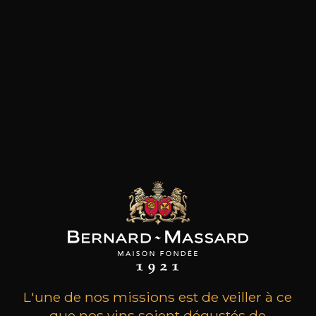
LE PRODUCTEUR
Une histoire riche portée par la vision d’un
homme. Les vins de Bernard-Massard doivent
leur réputation à un visionnaire, JeanBernard-
Massard. Ce jeune et brillant oenologue a fait ses
premières gammes en Champagne où il officiait
en tant que chef de cave. De retour au
Luxembourg en 1921, il est mû par une idée fixe :
cultiver les terres bordant la moselle présentant
un énorme potentiel viticole insuffisamment mis
en valeur. Pour réaliser ses rêves, Jean-Bernard-
Massard va s’entourer de quelques amis
oenophiles et pourra compter sur la vision
entrepreneuriale de Bernard Clasen, Mosellan
d’origine et avocat de métier. Ensemble, ils vont
créer ce qui deviendra au fil des décennies le
principal élaborateur de vins privé du
Luxembourg.
L'une de nos missions est de veiller à ce
que nos vins soient dégustés de