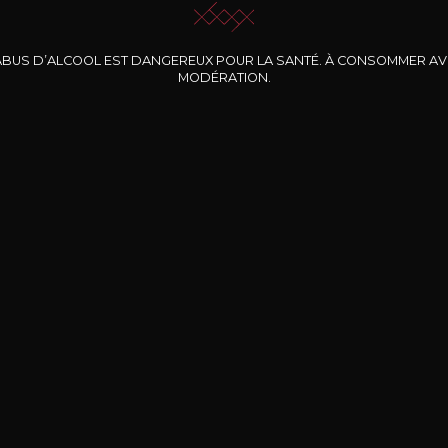
ABUS D’ALCOOL EST DANGEREUX POUR LA SANTÉ. À CONSOMMER A
MODÉRATION.
INE CLOS DES
BERNARD-MASSARD
CHÂTEAU DE
ROCHERS
PIBARNON
Pinot Noir Rosé MN
AOP
etite Fleur des
Bandol Rosé
ochers Rosé
2024
2024
2024
cl /
17
,04
75cl /
13
,40
75cl /
34
,75
15
12
31
,34€
,06€
,27€
Livraison Gratuite
Sécurisé
Livrais
À partir de 200€ d’achat
e 100% sécurisé
Sur votre lieu de tr