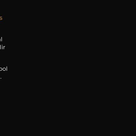
s
BESOIN D’UN CONSEIL ?
NOTRE SOMMELIER VOUS ACCOMPAGNE
l
ir
JE ME LAISSE GUIDER
ool
.