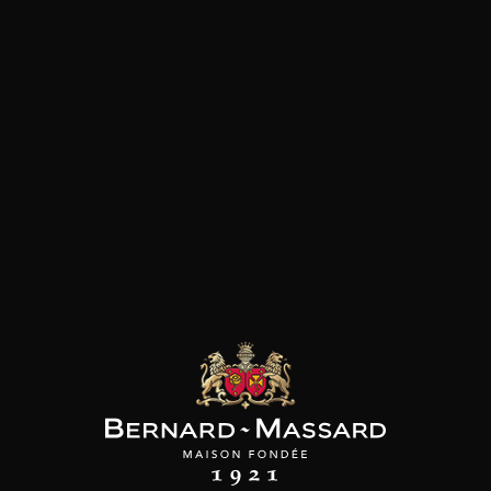
SON BROTTE
LEIZAOLA
DOMAINE CLOS DES
ROCHERS
 Côtes du Rhône
Paloma del Sacramento
Rioja
Prototype Chardonnay
2023
2022
2024
18
39
/
t indisponible
75cl /
75cl /
,72€
,90€