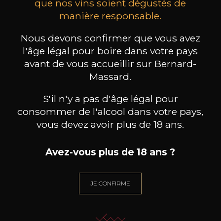
que nos vins soient dégustés de
manière responsable.
MAISON BROTTE
CHAMPAGNE DEUTZ
CH
Esprit Côtes du Rhône
Blanc de Blancs
2023
2019
Nous devons confirmer que vous avez
199
/
Produit indisponible
l'âge légal pour boire dans votre pays
150cl /
75
,86€
avant de vous accueillir sur Bernard-
Massard.
S'il n'y a pas d'âge légal pour
consommer de l'alcool dans votre pays,
vous devez avoir plus de 18 ans.
BESOIN D’UN CONSEIL ?
Avez-vous plus de 18 ans ?
NOTRE SOMMELIER VOUS ACCOMPAGNE
JE ME LAISSE GUIDER
JE CONFIRME