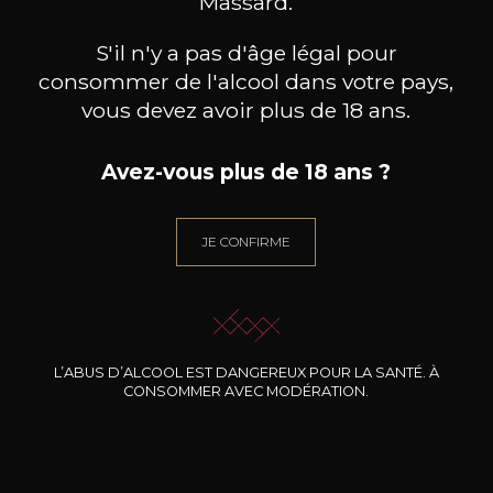
Massard.
S'il n'y a pas d'âge légal pour
consommer de l'alcool dans votre pays,
vous devez avoir plus de 18 ans.
Avez-vous plus de 18 ans ?
DOMAINE J.FAIVELEY
DOMAINE J.FAIVELEY
DO
Ladoix « Les Marnes Blanches »
Bourgogne
Mercu
Côte de Beaune
2024
JE CONFIRME
2024
36
26
75cl /
75cl /
75
,48€
,85€
L’ABUS D’ALCOOL EST DANGEREUX POUR LA SANTÉ. À
CONSOMMER AVEC MODÉRATION.
BESOIN D’UN CONSEIL ?