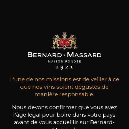
Depuis sept générations, elle reste inspirée par
les mêmes valeurs: un attachement héréditaire
à la Bourgogne, une passion instinctive des
terroirs, un respect inné des hommes et du
travail.
les clients qui ont acheté ce
produit ont également acheté
ceux-ci
L'une de nos missions est de veiller à ce
que nos vins soient dégustés de
manière responsable.
Nous devons confirmer que vous avez
l'âge légal pour boire dans votre pays
avant de vous accueillir sur Bernard-