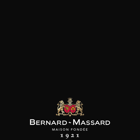
MAINE ALEX
DOMAINE ALEX
DOMAINE ALEX
FOILLARD
FOILLARD
FOILLARD
e de Brouilly
Brouilly
Beaujolais Villages
2023
2023
2023
15
75cl /
75cl /
t indisponible
Produit indisponible
75cl /
,79€