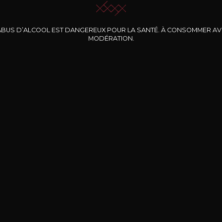
ABUS D’ALCOOL EST DANGEREUX POUR LA SANTÉ. À CONSOMMER A
MODÉRATION.
INE CLOS DES
BERNARD-MASSARD
CHÂTEAU DE
ROCHERS
PIBARNON
Pinot Noir Rosé MN
AOP
etite Fleur des
Bandol Rosé
ochers Rosé
2024
2024
2024
cl /
17
,04
75cl /
13
,40
75cl /
34
,75
15
12
31
,34€
,06€
,27€
Livraison Gratuite
Sécurisé
Livrais
À partir de 200€ d’achat
e 100% sécurisé
Sur votre lieu de tr