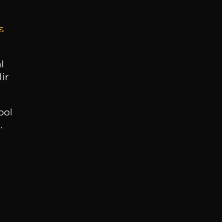
s
BESOIN D’UN CONSEIL ?
NOTRE SOMMELIER VOUS ACCOMPAGNE
l
ir
JE ME LAISSE GUIDER
ool
.