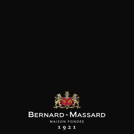
Mûre
les clients qui ont acheté ce
produit ont également acheté
ceux-ci