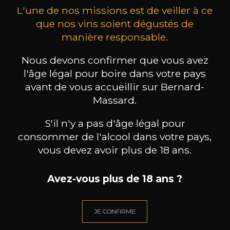
L'une de nos missions est de veiller à ce
que nos vins soient dégustés de
manière responsable.
Nous devons confirmer que vous avez
BORGOGNO
BORGOGNO
Colli Tortonesi Timorasso
Dolcetto Ancum Langhe DOC
Barb
l'âge légal pour boire dans votre pays
2024
2021
avant de vous accueillir sur Bernard-
Massard.
47
24
75cl /
75cl /
75
,39€
,43€
S'il n'y a pas d'âge légal pour
consommer de l'alcool dans votre pays,
vous devez avoir plus de 18 ans.
Avez-vous plus de 18 ans ?
BESOIN D’UN CONSEIL ?
NOTRE SOMMELIER VOUS ACCOMPAGNE
JE CONFIRME
JE ME LAISSE GUIDER