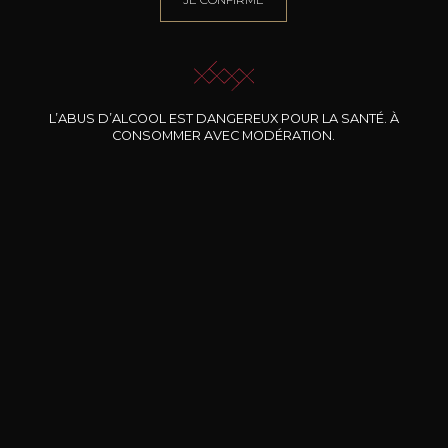
L’ABUS D’ALCOOL EST DANGEREUX POUR LA SANTÉ. À
CONSOMMER AVEC MODÉRATION.
ARMANDO PARUSSO
ARMANDO PARUSSO
AR
Barolo « Mariondino »
Langhe Nebiolo DOC
2020
2023
87
23
75cl /
75cl /
7
,75€
,34€
BESOIN D’UN CONSEIL ?