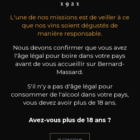
une famille de vignerons. Les vins Parusso
continuent d'obtenir une renommée
internationale tout en restant fidèles à la
L'une de nos missions est de veiller à ce
tradition, aux valeurs familiales et, en fin de
que nos vins soient dégustés de
compte, au respect de la terre qui appartient à
manière responsable.
la famille depuis plus de 100 ans.
Nous devons confirmer que vous avez
l'âge légal pour boire dans votre pays
les clients qui ont acheté ce
avant de vous accueillir sur Bernard-
Massard.
produit ont également acheté
ceux-ci
S'il n'y a pas d'âge légal pour
consommer de l'alcool dans votre pays,
vous devez avoir plus de 18 ans.
Avez-vous plus de 18 ans ?
JE CONFIRME