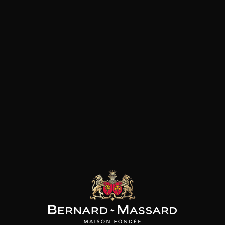
redécouvrir les connaissances, les traditions et
les anciens arts de la vigne de leurs ancêtres. Il
est important de comprendre comment chaque
génération de la famille Parusso a eu un impact
sur le domaine viticole qui existe aujourd'hui. En
1901, Gaspare Parusso a acheté la parcelle de
Mariondino, le ﬁrst vignoble acheté par la famille
Parusso. Quelques années plus tard, en 1925, la
famille a acquis la ferme "Rovella" où leur cave
s'élève maintenant au-dessus du vignoble
Rocche. En 1971, le fils de Gaspare, Armando, a
commencé à produire à partir de ses propres
raisins sous l'étiquette de la famille Parusso et
lorsque son fils Marco a ﬁnis l'école d'œnologie à
Alba en 1986, il a rejoint Armando chez Parusso,
et ils ont continué à produire du vin ensemble.
Trois ans plus tard, en 1989, Armando a acheté le
vignoble Munie dans le hameau de Bussia.
L'histoire de la famille Parusso a évolué pendant
120 ans, passant d'une famille d'agriculteurs à