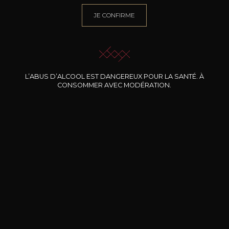
JE CONFIRME
BESOIN D’UN CONSEIL ?
NOTRE SOMMELIER VOUS ACCOMPAGNE
JE ME LAISSE GUIDER
L’ABUS D’ALCOOL EST DANGEREUX POUR LA SANTÉ. À
CONSOMMER AVEC MODÉRATION.
Nos promotions