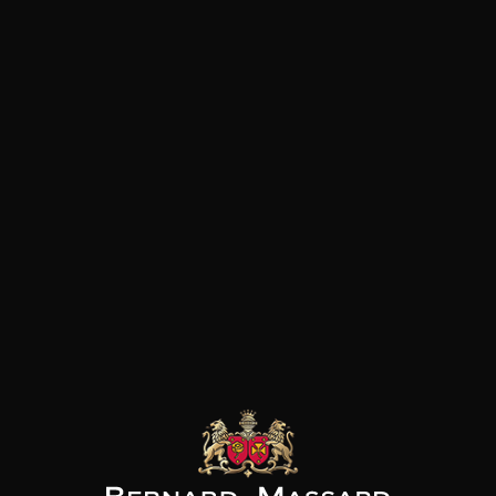
LE MOT DU SOMMELIER
Ce vin délicat doit se boire autour de 14°. Apéritif
très agréable. Il accompagne parfaitement les
sauces blanches, les poissons, le saumon fumé,
les soufflés et la cuisine asiatique.
les clients qui ont acheté ce
produit ont également acheté
ceux-ci