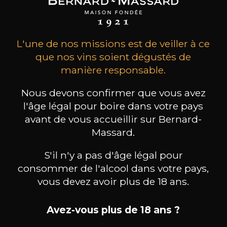
L'une de nos missions est de veiller à ce
que nos vins soient dégustés de
manière responsable.
Nous devons confirmer que vous avez
l'âge légal pour boire dans votre pays
avant de vous accueillir sur Bernard-
MAISON BROTTE
CHAMPAGNE DEUTZ
CH
Massard.
Esprit Côtes du Rhône
Blanc de Blancs
2023
2019
S'il n'y a pas d'âge légal pour
199
/
Produit indisponible
consommer de l'alcool dans votre pays,
150cl /
75
,86€
vous devez avoir plus de 18 ans.
Avez-vous plus de 18 ans ?