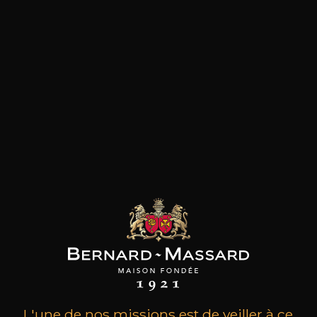
les clients qui ont acheté ce
produit ont également acheté
ceux-ci
L'une de nos missions est de veiller à ce