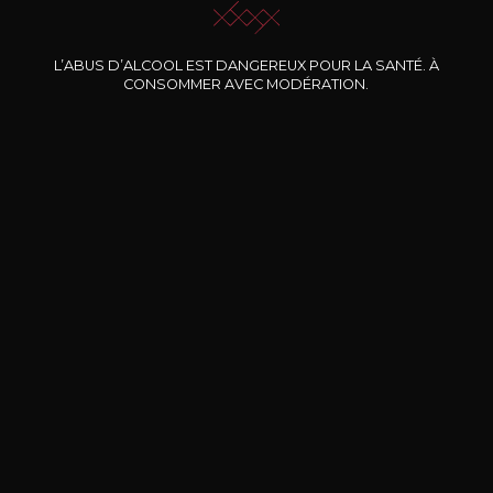
Nos promotions
L’ABUS D’ALCOOL EST DANGEREUX POUR LA SANTÉ. À
CONSOMMER AVEC MODÉRATION.
DOMAINE CLOS DES
BERNARD-MASSARD
CHÂ
ROCHERS
Pinot Noir Rosé MN AOP