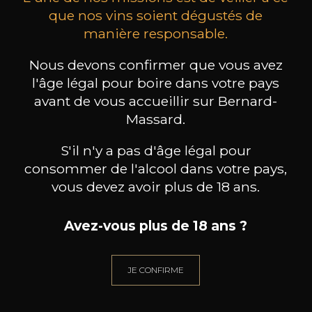
que nos vins soient dégustés de
manière responsable.
BORGOGNO
BORGOGNO
Colli Tortonesi Timorasso
Dolcetto Ancum Langhe DOC
Nous devons confirmer que vous avez
2024
2021
l'âge légal pour boire dans votre pays
avant de vous accueillir sur Bernard-
47
24
75cl /
75cl /
75c
Massard.
,39€
,43€
S'il n'y a pas d'âge légal pour
consommer de l'alcool dans votre pays,
vous devez avoir plus de 18 ans.
BESOIN D’UN CONSEIL ?
Avez-vous plus de 18 ans ?
NOTRE SOMMELIER VOUS ACCOMPAGNE
JE CONFIRME
JE ME LAISSE GUIDER