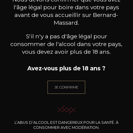
l'âge légal pour boire dans votre pays
avant de vous accueillir sur Bernard-
Massard.
S'il n'y a pas d'âge légal pour
consommer de l'alcool dans votre pays,
vous devez avoir plus de 18 ans.
Avez-vous plus de 18 ans ?
JE CONFIRME
BASTIDE BLANCHE
BASTIDE BLANCHE
B
Bandol Blanc
Bandol Rouge
2024
2021
21
22
L’ABUS D’ALCOOL EST DANGEREUX POUR LA SANTÉ. À
75cl /
75cl /
75
,59€
,23€
CONSOMMER AVEC MODÉRATION.