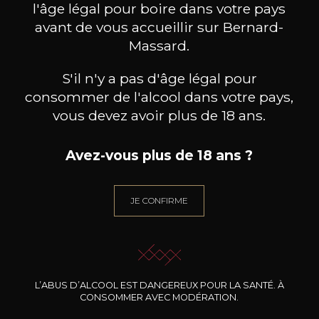
l'âge légal pour boire dans votre pays
avant de vous accueillir sur Bernard-
Massard.
S'il n'y a pas d'âge légal pour
consommer de l'alcool dans votre pays,
vous devez avoir plus de 18 ans.
Avez-vous plus de 18 ans ?
JE CONFIRME
BASTIDE BLANCHE
BASTIDE BLANCHE
B
Bandol Rosé
Bandol Blanc
2025
2024
19
21
75cl /
75cl /
75
L’ABUS D’ALCOOL EST DANGEREUX POUR LA SANTÉ. À
,48€
,59€
CONSOMMER AVEC MODÉRATION.