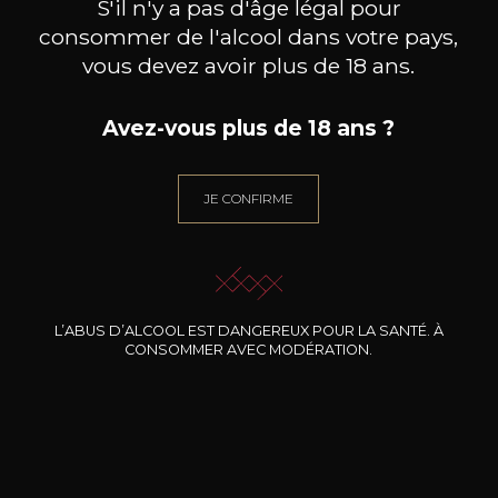
S'il n'y a pas d'âge légal pour
consommer de l'alcool dans votre pays,
vous devez avoir plus de 18 ans.
BASTIDE BLANCHE
BASTIDE BLANCHE
B
Avez-vous plus de 18 ans ?
Bandol Rosé
Bandol Blanc
2025
2024
19
21
JE CONFIRME
75cl /
75cl /
75
,48€
,59€
L’ABUS D’ALCOOL EST DANGEREUX POUR LA SANTÉ. À
CONSOMMER AVEC MODÉRATION.
BESOIN D’UN CONSEIL ?
NOTRE SOMMELIER VOUS ACCOMPAGNE
JE ME LAISSE GUIDER