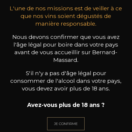
L'une de nos missions est de veiller à ce
que nos vins soient dégustés de
manière responsable.
Nous devons confirmer que vous avez
MAISON BROTTE
CHAMPAGNE DEUTZ
CH
l'âge légal pour boire dans votre pays
Esprit Côtes du Rhône
Blanc de Blancs
2023
2019
avant de vous accueillir sur Bernard-
Massard.
199
/
Produit indisponible
150cl /
75
,86€
S'il n'y a pas d'âge légal pour
consommer de l'alcool dans votre pays,
vous devez avoir plus de 18 ans.
Avez-vous plus de 18 ans ?
BESOIN D’UN CONSEIL ?
NOTRE SOMMELIER VOUS ACCOMPAGNE
JE CONFIRME