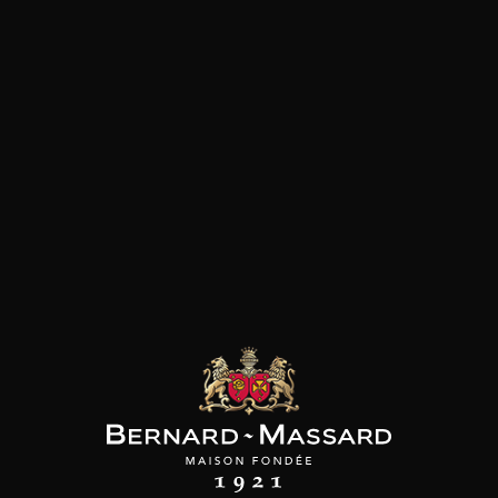
Fromage
Viande rouge
les clients qui ont acheté ce
produit ont également acheté
ceux-ci