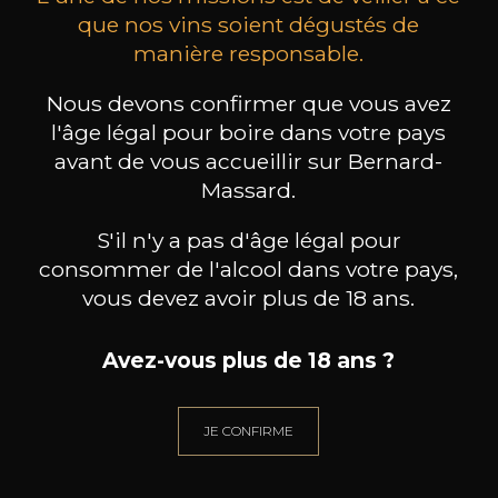
que nos vins soient dégustés de
manière responsable.
MAISON BROTTE
CHAMPAGNE DEUTZ
CH
Esprit Côtes du Rhône
Blanc de Blancs
Nous devons confirmer que vous avez
2023
2019
l'âge légal pour boire dans votre pays
avant de vous accueillir sur Bernard-
199
/
Produit indisponible
150cl /
75
Massard.
,86€
S'il n'y a pas d'âge légal pour
consommer de l'alcool dans votre pays,
vous devez avoir plus de 18 ans.
BESOIN D’UN CONSEIL ?
Avez-vous plus de 18 ans ?
NOTRE SOMMELIER VOUS ACCOMPAGNE
JE CONFIRME
JE ME LAISSE GUIDER