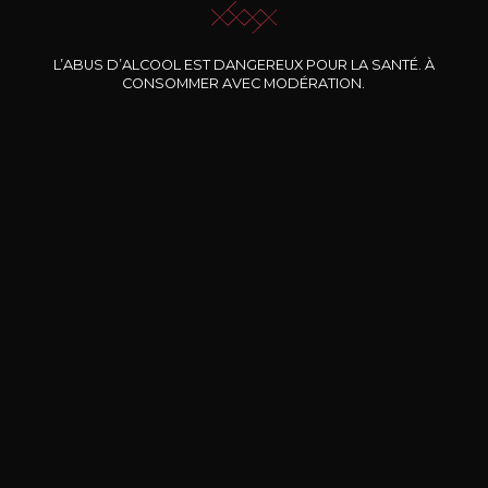
Nos promotions
L’ABUS D’ALCOOL EST DANGEREUX POUR LA SANTÉ. À
CONSOMMER AVEC MODÉRATION.
DOMAINE CLOS DES
BERNARD-MASSARD
CHÂ
ROCHERS
Pinot Noir Rosé MN AOP