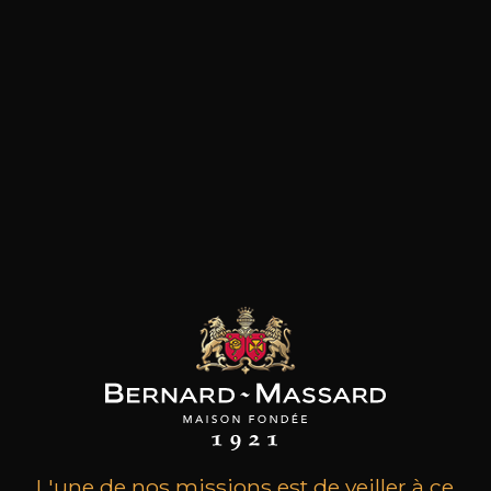
les clients qui ont acheté ce
produit ont également acheté
ceux-ci
L'une de nos missions est de veiller à ce