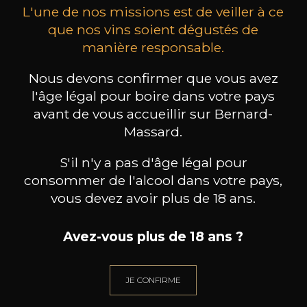
L'une de nos missions est de veiller à ce
que nos vins soient dégustés de
manière responsable.
Nous devons confirmer que vous avez
ALPACA
ALPACA
Cabernet Sauvignon
Cabernet Sauvignon
l'âge légal pour boire dans votre pays
2025
2024
avant de vous accueillir sur Bernard-
6
6
Massard.
75cl /
75cl /
,78€
,78€
S'il n'y a pas d'âge légal pour
consommer de l'alcool dans votre pays,
vous devez avoir plus de 18 ans.
Avez-vous plus de 18 ans ?
BESOIN D’UN CONSEIL ?
NOTRE SOMMELIER VOUS ACCOMPAGNE
JE CONFIRME
JE ME LAISSE GUIDER