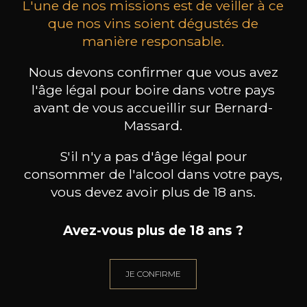
L'une de nos missions est de veiller à ce
que nos vins soient dégustés de
manière responsable.
ALPACA
ALPACA
Nous devons confirmer que vous avez
Cabernet Sauvignon
Cabernet Sauvignon
l'âge légal pour boire dans votre pays
2025
2024
avant de vous accueillir sur Bernard-
6
6
Massard.
75cl /
75cl /
,78€
,78€
S'il n'y a pas d'âge légal pour
consommer de l'alcool dans votre pays,
vous devez avoir plus de 18 ans.
Avez-vous plus de 18 ans ?
BESOIN D’UN CONSEIL ?
NOTRE SOMMELIER VOUS ACCOMPAGNE
JE CONFIRME
JE ME LAISSE GUIDER