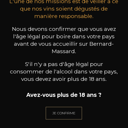
L'une de nos missions est de veiller à ce
que nos vins soient dégustés de
manière responsable.
DOMAINE ALEX FOILLARD
DOMAINE ALEX FOILLARD
DOMA
Nous devons confirmer que vous avez
Beaujolais Villages
Côte de Brouilly
2024
2023
l'âge légal pour boire dans votre pays
avant de vous accueillir sur Bernard-
75cl /
75cl /
Massard.
Produit indisponible
Produit indisponible
Pr
S'il n'y a pas d'âge légal pour
consommer de l'alcool dans votre pays,
vous devez avoir plus de 18 ans.
Avez-vous plus de 18 ans ?
BESOIN D’UN CONSEIL ?
NOTRE SOMMELIER VOUS ACCOMPAGNE
JE CONFIRME
JE ME LAISSE GUIDER