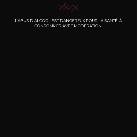
L’ABUS D’ALCOOL EST DANGEREUX POUR LA SANTÉ. À
Nos promotions
CONSOMMER AVEC MODÉRATION.
DOMAINE CLOS DES
BERNARD-MASSARD
CHÂ