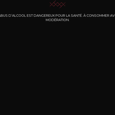
ABUS D’ALCOOL EST DANGEREUX POUR LA SANTÉ. À CONSOMMER A
MODÉRATION.
INE CLOS DES
BERNARD-MASSARD
CHÂTEAU DE
ROCHERS
PIBARNON
Pinot Noir Rosé MN
AOP
etite Fleur des
Bandol Rosé
ochers Rosé
2024
2024
2024
cl /
17
,04
75cl /
13
,40
75cl /
34
,75
15
12
31
,34€
,06€
,27€
Livraison Gratuite
Sécurisé
Livrais
À partir de 200€ d’achat
e 100% sécurisé
Sur votre lieu de tr