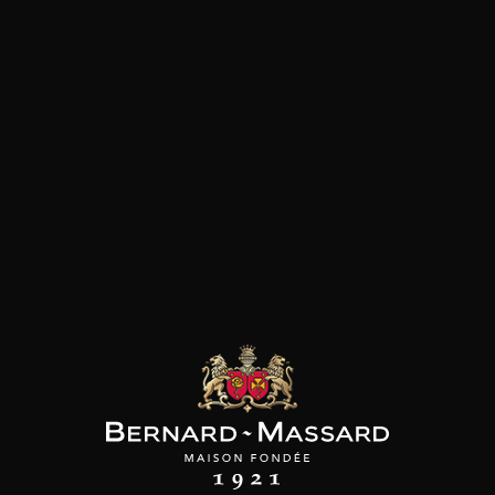
MAINE ALEX
DOMAINE ALEX
DOMAINE ALEX
FOILLARD
FOILLARD
FOILLARD
jolais Villages
Côte de Brouilly
Brouilly
2024
2023
2023
75cl /
75cl /
75cl /
t indisponible
Produit indisponible
Produit indisponible