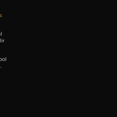
s
BESOIN D’UN CONSEIL ?
NOTRE SOMMELIER VOUS ACCOMPAGNE
l
ir
JE ME LAISSE GUIDER
ool
.