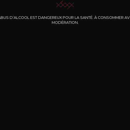
ABUS D’ALCOOL EST DANGEREUX POUR LA SANTÉ. À CONSOMMER A
MODÉRATION.
INE CLOS DES
BERNARD-MASSARD
CHÂTEAU DE
ROCHERS
PIBARNON
Pinot Noir Rosé MN
AOP
etite Fleur des
Bandol Rosé
ochers Rosé
2024
2024
2024
cl /
17
,04
75cl /
13
,40
75cl /
34
,75
15
12
31
,34€
,06€
,27€
Livraison Gratuite
Sécurisé
Livrais
À partir de 200€ d’achat
e 100% sécurisé
Sur votre lieu de tr