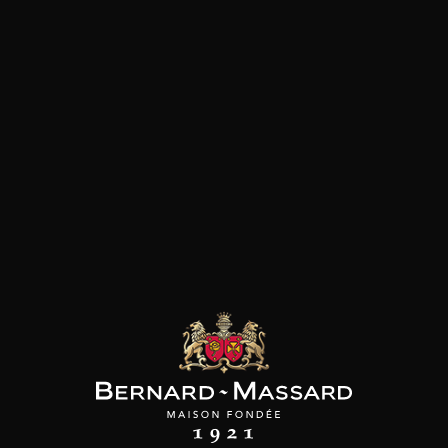
SON BROTTE
CHAMPAGNE DEUTZ
CHAMPAGNE DEUTZ
 Côtes du Rhône
Blanc de Blancs
Blanc de Blancs
2023
2019
2020
98
/
150cl /
199
t indisponible
75cl /
,56€
,86€