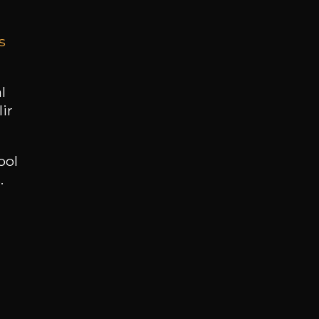
s
BESOIN D’UN CONSEIL ?
NOTRE SOMMELIER VOUS ACCOMPAGNE
l
ir
JE ME LAISSE GUIDER
ool
.