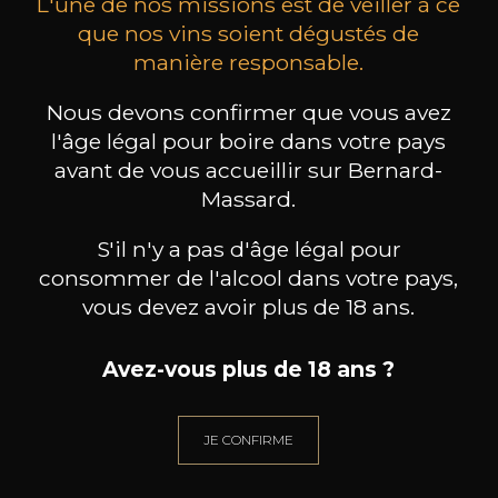
L'une de nos missions est de veiller à ce
que nos vins soient dégustés de
manière responsable.
MAISON BROTTE
CHAMPAGNE DEUTZ
CH
Nous devons confirmer que vous avez
Esprit Côtes du Rhône
Blanc de Blancs
2023
2019
l'âge légal pour boire dans votre pays
avant de vous accueillir sur Bernard-
199
/
Produit indisponible
Massard.
150cl /
75
,86€
S'il n'y a pas d'âge légal pour
consommer de l'alcool dans votre pays,
vous devez avoir plus de 18 ans.
Avez-vous plus de 18 ans ?
BESOIN D’UN CONSEIL ?
NOTRE SOMMELIER VOUS ACCOMPAGNE
JE CONFIRME
JE ME LAISSE GUIDER