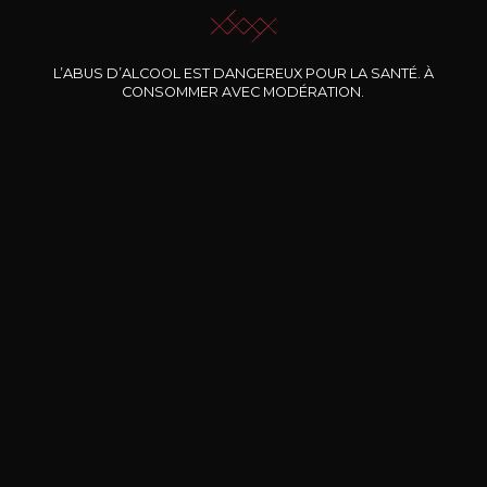
L’ABUS D’ALCOOL EST DANGEREUX POUR LA SANTÉ. À
Nos promotions
CONSOMMER AVEC MODÉRATION.
DOMAINE CLOS DES
BERNARD-MASSARD
CHÂ