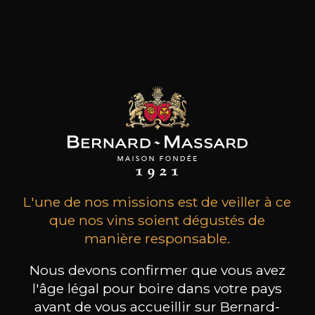
MAISON BROTTE
CHAMPAGNE DEUTZ
CH
Esprit Côtes du Rhône
Blanc de Blancs
2023
2019
199
/
Produit indisponible
L'une de nos missions est de veiller à ce
150cl /
75
,86€
que nos vins soient dégustés de
manière responsable.
Nous devons confirmer que vous avez
l'âge légal pour boire dans votre pays
avant de vous accueillir sur Bernard-