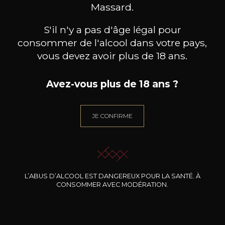
BESOIN D’UN CONSEIL ?
Massard.
NOTRE SOMMELIER VOUS ACCOMPAGNE
S'il n'y a pas d'âge légal pour
JE ME LAISSE GUIDER
consommer de l'alcool dans votre pays,
vous devez avoir plus de 18 ans.
Avez-vous plus de 18 ans ?
Nos promotions
JE CONFIRME
L’ABUS D’ALCOOL EST DANGEREUX POUR LA SANTÉ. À
CONSOMMER AVEC MODÉRATION.