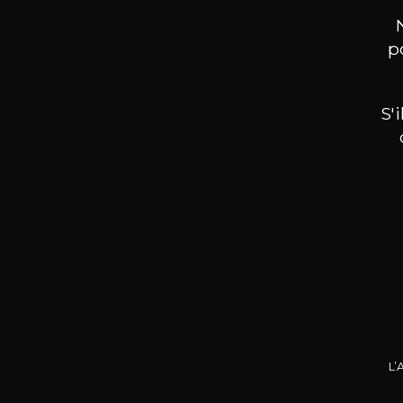
3 ans
Cépages
p
chardonnay
Caractère
S'
Fruité et léger
14
-
75cl /
,80€
(0 AVIS)
L’
AJOUTER AU PANIER