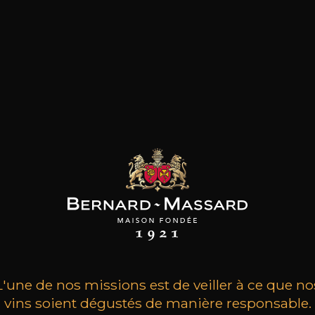
14
+
-
+
75cl /
,80€
75
(0 AVIS)
AJOUTER AU PANIER
L'une de nos missions est de veiller à ce que no
vins soient dégustés de manière responsable.