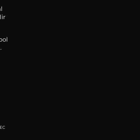
l
ir
ool
.
VEC