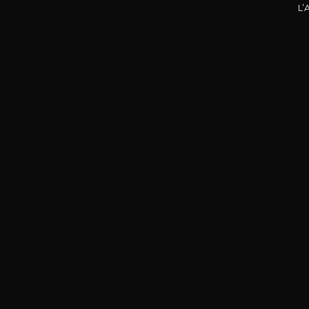
-
75cl /
,22€
L’
(0 AVIS)
AJOUTER AU PANIER