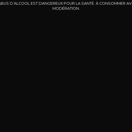
+
-
+
75cl /
,55€
75
ABUS D’ALCOOL EST DANGEREUX POUR LA SANTÉ. À CONSOMMER A
MODÉRATION.
(0 AVIS)
AJOUTER AU PANIER
TOUS LES VINS DE CE PRODUCTEUR
A découvrir également
Découvrez notre sélection de producteurs