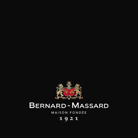
Caractère
Fruité et charnu
Animal/balsamique
épicé
20
+
-
+
75cl /
,00€
75
(0 AVIS)
AJOUTER AU PANIER
TENUTA CAPARZO
Chardonnay IGT
2024