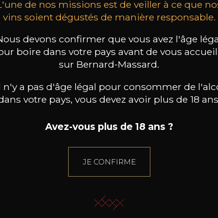
L'une de nos missions est de veiller à ce que no
Type
vins soient dégustés de manière responsable.
vin tranquille
Nous devons confirmer que vous avez l'âge léga
Conservation
our boire dans votre pays avant de vous accueill
3 ans
sur Bernard-Massard.
Cépages
chardonnay
il n'y a pas d'âge légal pour consommer de l'alc
dans votre pays, vous devez avoir plus de 18 ans
Caractère
Fruité et léger
Avez-vous plus de 18 ans ?
JE CONFIRME
8