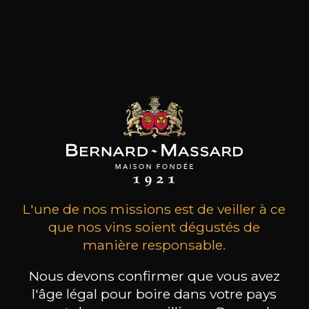
marchés, la famille Torres, s’est lancée dans la
culture Organic et possède désormais deux
nouveaux Labels : « Fair Trade » et « Vegan
Friendly ».
Les produits de ce
producteur
L'une de nos missions est de veiller à ce
que nos vins soient dégustés de
manière responsable.
TOUS LES VINS DE CE PRODUCTEUR
Nous devons confirmer que vous avez
l'âge légal pour boire dans votre pays