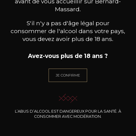
avant de vous accueillir sur Bernard-
Massard.
A découvrir également
S'il n'y a pas d'âge légal pour
Découvrez notre sélection de producteurs
consommer de l'alcool dans votre pays,
vous devez avoir plus de 18 ans.
Avez-vous plus de 18 ans ?
JE CONFIRME
L’ABUS D’ALCOOL EST DANGEREUX POUR LA SANTÉ. À
CONSOMMER AVEC MODÉRATION.
CHÂTEAU DE PIBARNON