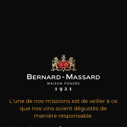
Boisé
épicé
23
-
+
75cl /
,75€
(0 AVIS)
AJOUTER AU PANIER
L'une de nos missions est de veiller à ce
que nos vins soient dégustés de
manière responsable.
PAOLO COTTINI
Castrum
2019