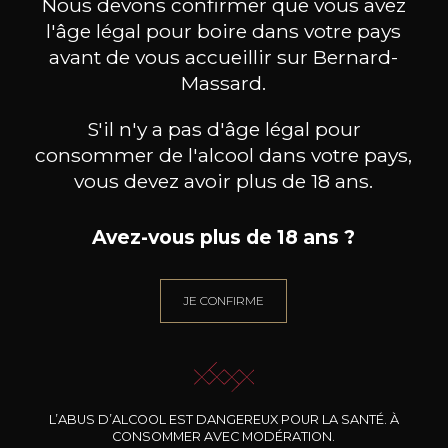
Nous devons confirmer que vous avez
l'âge légal pour boire dans votre pays
avant de vous accueillir sur Bernard-
Type
vin tranquille
Massard.
sec
S'il n'y a pas d'âge légal pour
Conservation
consommer de l'alcool dans votre pays,
3 à 5 ans
vous devez avoir plus de 18 ans.
Caractère
Fruits noirs
Avez-vous plus de 18 ans ?
Fruits rouges
JE CONFIRME
L’ABUS D’ALCOOL EST DANGEREUX POUR LA SANTÉ. À
CONSOMMER AVEC MODÉRATION.