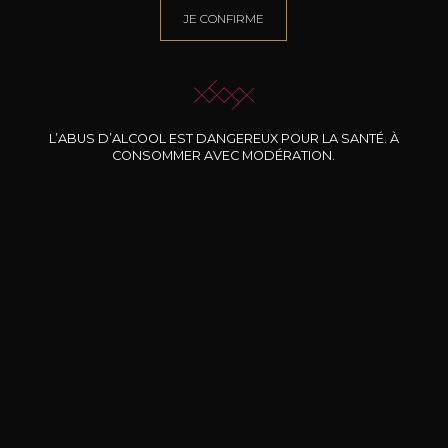
JE CONFIRME
Conservation
3 à 5 ans
Caractère
Fruité et charnu
épicé
L’ABUS D’ALCOOL EST DANGEREUX POUR LA SANTÉ. À
Fruits noirs
CONSOMMER AVEC MODÉRATION.
13
-
+
75cl /
,16€
(0 AVIS)
AJOUTER AU PANIER