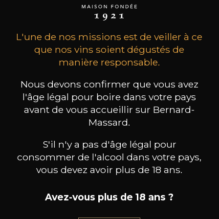
L'une de nos missions est de veiller à ce
que nos vins soient dégustés de
9
manière responsable.
-
+
75cl /
,18€
Nous devons confirmer que vous avez
(0 AVIS)
l'âge légal pour boire dans votre pays
avant de vous accueillir sur Bernard-
AJOUTER AU PANIER
Massard.
S'il n'y a pas d'âge légal pour
MAISON BROTTE
Domaine Grosset "Cairanne"
consommer de l'alcool dans votre pays,
2023
vous devez avoir plus de 18 ans.
Type
Avez-vous plus de 18 ans ?
vin tranquille
sec