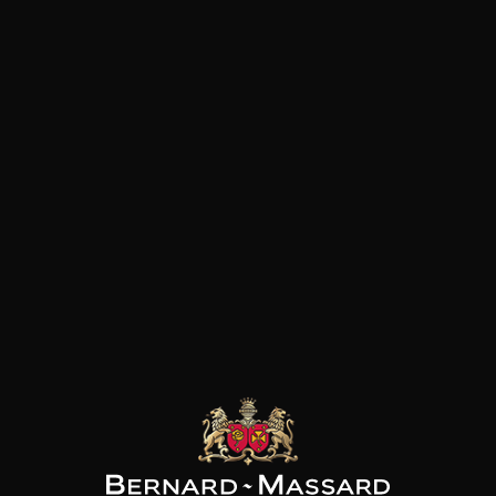
MAISON BROTTE
Esprit Côtes du Rhône
2025
Type
vin tranquille
sec
Conservation
3 à 5 ans
Cépages
grenache blanc,
roussanne, viognier
Caractère
Fruité et charnu
Agrumes
Fruité à chair blanc