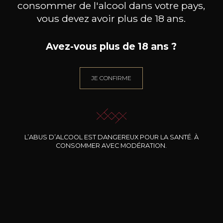
consommer de l'alcool dans votre pays,
vous devez avoir plus de 18 ans.
AJOUTER AU PANIER
Avez-vous plus de 18 ans ?
CHÂTEAU FONTESTEAU
Haut Médoc "Cru Bourgeois"
JE CONFIRME
2018
Type
vin tranquille
sec
L’ABUS D’ALCOOL EST DANGEREUX POUR LA SANTÉ. À
CONSOMMER AVEC MODÉRATION.
Conservation
10 ans
Cépages
cabernet sauvignon,
merlot, petit verdot
Caractère