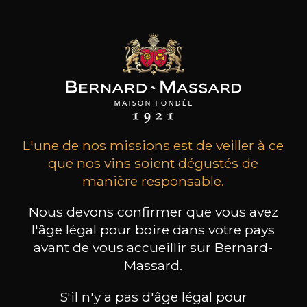
vin tranquille
sec
Conservation
10 ans
Cépages
cabernet sauvignon,
merlot, petit verdot
L'une de nos missions est de veiller à ce
Caractère
Riche et rond
que nos vins soient dégustés de
Animal/balsamique
manière responsable.
Boisé
Nous devons confirmer que vous avez
l'âge légal pour boire dans votre pays
avant de vous accueillir sur Bernard-
Massard.
41
-
+
150cl /
,04€
S'il n'y a pas d'âge légal pour
(0 AVIS)