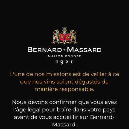
Les produits de ce
producteur
L'une de nos missions est de veiller à ce
TOUS LES VINS DE CE PRODUCTEUR
que nos vins soient dégustés de
manière responsable.
Nous devons confirmer que vous avez
l'âge légal pour boire dans votre pays
A découvrir également
avant de vous accueillir sur Bernard-
Massard.