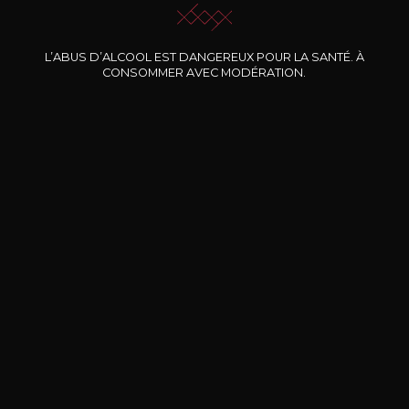
(0 AVIS)
L’ABUS D’ALCOOL EST DANGEREUX POUR LA SANTÉ. À
AJOUTER AU PANIER
CONSOMMER AVEC MODÉRATION.
TOUS LES VINS DE CE PRODUCTEUR
A découvrir également
Découvrez notre sélection de producteurs