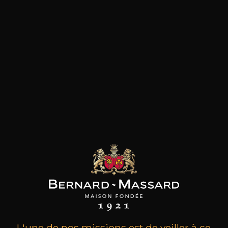
Fruité et charnu
Fruits noirs
37
-
+
75cl /
,05€
(0 AVIS)
AJOUTER AU PANIER
BIBI GRAETZ
Casamatta IGT Rouge
2023
L'une de nos missions est de veiller à ce