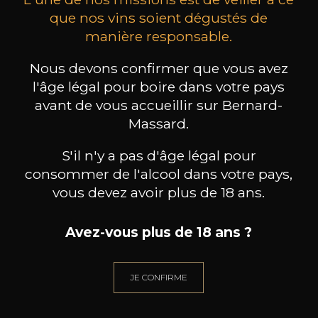
Type
que nos vins soient dégustés de
vin tranquille
manière responsable.
sec
Nous devons confirmer que vous avez
Conservation
3 ans
l'âge légal pour boire dans votre pays
avant de vous accueillir sur Bernard-
Cépages
Massard.
sangiovese
S'il n'y a pas d'âge légal pour
Caractère
Fruité et léger
consommer de l'alcool dans votre pays,
Fruits noirs
vous devez avoir plus de 18 ans.
Fruits rouges
Avez-vous plus de 18 ans ?
JE CONFIRME
20
-
+
75cl /
,01€