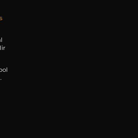
s
BESOIN D’UN CONSEIL ?
NOTRE SOMMELIER VOUS ACCOMPAGNE
l
ir
JE ME LAISSE GUIDER
ool
.