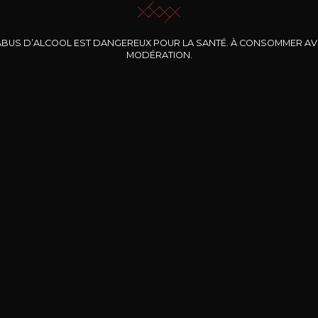
ABUS D’ALCOOL EST DANGEREUX POUR LA SANTÉ. À CONSOMMER A
MODÉRATION.
INE CLOS DES
BERNARD-MASSARD
CHÂTEAU DE
ROCHERS
PIBARNON
Pinot Noir Rosé MN
AOP
etite Fleur des
Bandol Rosé
ochers Rosé
2024
2024
2024
cl /
17
,04
75cl /
13
,40
75cl /
34
,75
15
12
31
,34€
,06€
,27€
Livraison Gratuite
Sécurisé
Livrais
À partir de 200€ d’achat
e 100% sécurisé
Sur votre lieu de tr