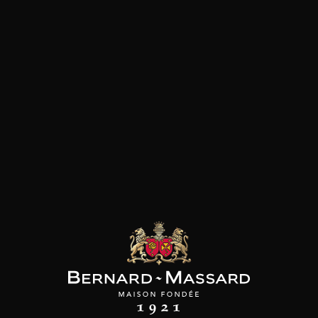
ONIO LOPES
ANTONIO LOPES
MAISON BROTTE
Regional Lisboa
Dos Amigos Reserva
Esprit Côtes du Rhône
Reserva
2023
2023
2024
7
7
/
l /
75cl /
Produit indisponible
,01€
,01€