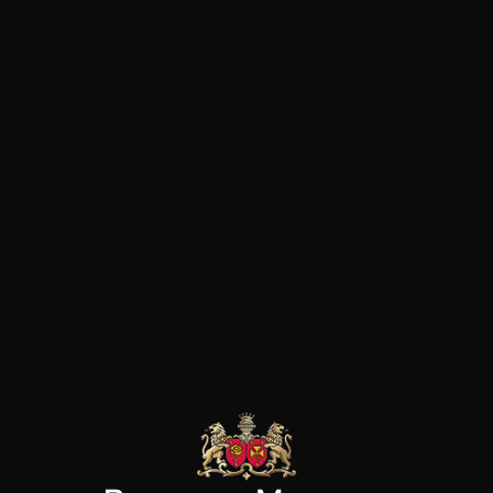
l'Atlantique. Leur objectif coll
profondément purs et authen
de chaque parcelle de manière
ENVINATE
ENVINATE
ENVINATE
Albahra
Benje rouge
Táganan