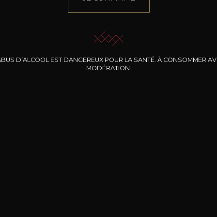
ABUS D’ALCOOL EST DANGEREUX POUR LA SANTÉ. À CONSOMMER A
MODÉRATION.
INE CLOS DES
BERNARD-MASSARD
CHÂTEAU DE
ROCHERS
PIBARNON
Pinot Noir Rosé MN
AOP
etite Fleur des
Bandol Rosé
ochers Rosé
2024
2024
2024
cl /
17
,04
75cl /
13
,40
75cl /
34
,75
15
12
31
,34€
,06€
,27€