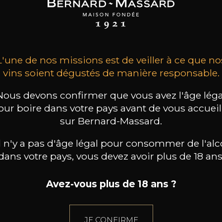
2024
2024
2024
14
17
26
/
75cl /
75cl /
,04€
,96€
,16€
L'une de nos missions est de veiller à ce que no
vins soient dégustés de manière responsable.
Nous devons confirmer que vous avez l'âge léga
our boire dans votre pays avant de vous accueill
sur Bernard-Massard.
il n'y a pas d'âge légal pour consommer de l'alc
dans votre pays, vous devez avoir plus de 18 ans
Avez-vous plus de 18 ans ?
JE CONFIRME