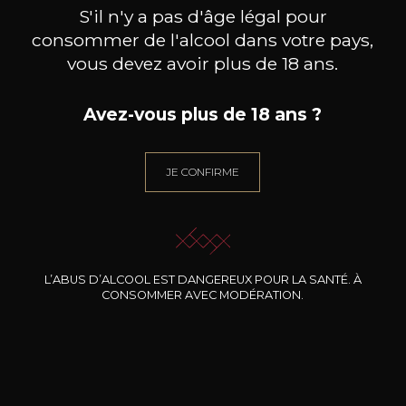
S'il n'y a pas d'âge légal pour
consommer de l'alcool dans votre pays,
vous devez avoir plus de 18 ans.
DOMAINE DES AMIEL
DOMAINE DES AMIEL
DO
Avez-vous plus de 18 ans ?
Mounto Daballo
Big Black COQ
Le
2022
2022
JE CONFIRME
13
16
75cl /
75cl /
7
,68€
,53€
L’ABUS D’ALCOOL EST DANGEREUX POUR LA SANTÉ. À
CONSOMMER AVEC MODÉRATION.
BESOIN D’UN CONSEIL ?
NOTRE SOMMELIER VOUS ACCOMPAGNE
JE ME LAISSE GUIDER