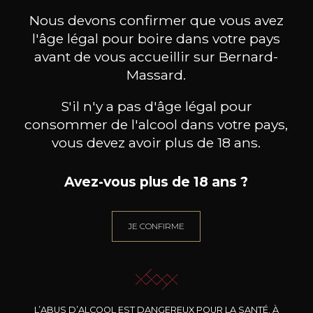
ceux-ci
Nous devons confirmer que vous avez
l'âge légal pour boire dans votre pays
avant de vous accueillir sur Bernard-
Massard.
S'il n'y a pas d'âge légal pour
consommer de l'alcool dans votre pays,
vous devez avoir plus de 18 ans.
Avez-vous plus de 18 ans ?
JE CONFIRME
BERNARD-MASSARD
BERNARD-MASSARD
BE
Gewürztraminer GPC AOP
Elbling Rosé MN AOP
2024
2025
L’ABUS D’ALCOOL EST DANGEREUX POUR LA SANTÉ. À