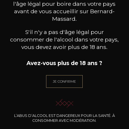
l'âge légal pour boire dans votre pays
avant de vous accueillir sur Bernard-
Massard.
S'il n'y a pas d'âge légal pour
consommer de l'alcool dans votre pays,
vous devez avoir plus de 18 ans.
Avez-vous plus de 18 ans ?
JE CONFIRME
DOMAINE CLOS DES
DOMAINE CLOS DES
DO
ROCHERS
ROCHERS
Petite Fleur des Rochers
Prototype Chardonnay
Pinot 
Sauvignon Blanc
2024
2025
20
39
L’ABUS D’ALCOOL EST DANGEREUX POUR LA SANTÉ. À
75cl /
75cl /
7
,46€
,90€
CONSOMMER AVEC MODÉRATION.