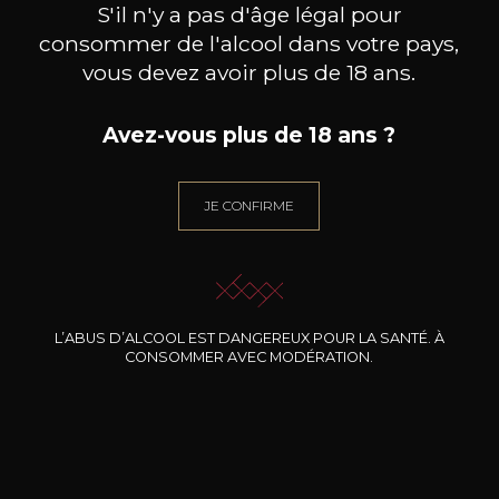
S'il n'y a pas d'âge légal pour
consommer de l'alcool dans votre pays,
vous devez avoir plus de 18 ans.
GIULIA NEGRI
GIULIA NEGRI
Avez-vous plus de 18 ans ?
Barbera D’Alba
Langhe Nebbiolo
2024
2024
JE CONFIRME
26
26
75cl /
75cl /
75
,91€
,91€
L’ABUS D’ALCOOL EST DANGEREUX POUR LA SANTÉ. À
CONSOMMER AVEC MODÉRATION.
BESOIN D’UN CONSEIL ?
NOTRE SOMMELIER VOUS ACCOMPAGNE
JE ME LAISSE GUIDER