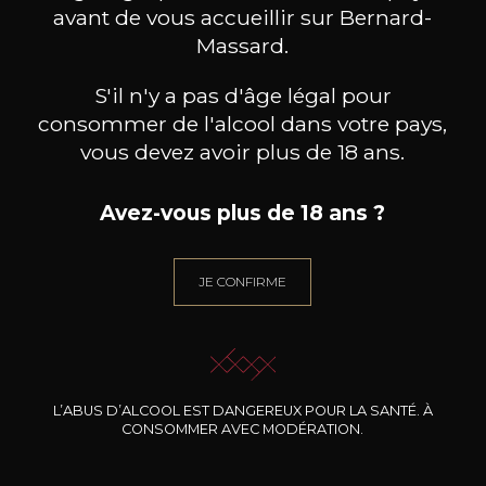
avant de vous accueillir sur Bernard-
Massard.
S'il n'y a pas d'âge légal pour
consommer de l'alcool dans votre pays,
vous devez avoir plus de 18 ans.
Avez-vous plus de 18 ans ?
JE CONFIRME
HEYMANN-LÖWENSTEIN
HEYMANN-LÖWENSTEIN
HEY
Uhlen Blaufüsser Lay
Uhlen Roth Lay
2023
2023
57
62
75cl /
75cl /
75
,00€
,70€
L’ABUS D’ALCOOL EST DANGEREUX POUR LA SANTÉ. À
CONSOMMER AVEC MODÉRATION.