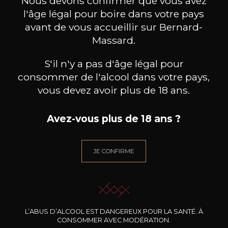
Nous devons confirmer que vous avez
l'âge légal pour boire dans votre pays
avant de vous accueillir sur Bernard-
Massard.
S'il n'y a pas d'âge légal pour
consommer de l'alcool dans votre pays,
vous devez avoir plus de 18 ans.
Avez-vous plus de 18 ans ?
JE CONFIRME
WEINGUT JURTSCHITSCH
WEINGUT JURTSCHITSCH
WEIN
Grüner Veltliner Terrassen
Grüner Veltliner Langenlois
Gr
2024
2023
13
18
L’ABUS D’ALCOOL EST DANGEREUX POUR LA SANTÉ. À
75cl /
75cl /
75
,34€
,81€
CONSOMMER AVEC MODÉRATION.