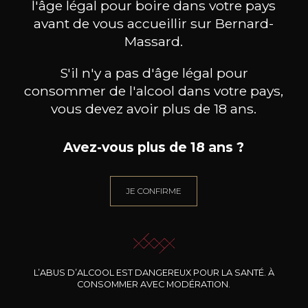
l'âge légal pour boire dans votre pays
avant de vous accueillir sur Bernard-
Massard.
S'il n'y a pas d'âge légal pour
consommer de l'alcool dans votre pays,
vous devez avoir plus de 18 ans.
Avez-vous plus de 18 ans ?
JE CONFIRME
CAVE DE MONTPEYROUX
MAISON BROTTE
Extrème – Gris de Gris
Esprit Côtes du Rhône
Palom
2025
2023
7
/
Produit indisponible
75cl /
75
,41€
L’ABUS D’ALCOOL EST DANGEREUX POUR LA SANTÉ. À
CONSOMMER AVEC MODÉRATION.