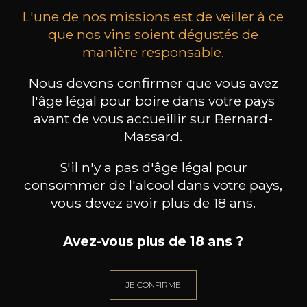
L'une de nos missions est de veiller à ce
que nos vins soient dégustés de
manière responsable.
Nous devons confirmer que vous avez
CHATEAU L'ANTICAILLE
CHATEAU L'ANTICAILLE
CHA
Côtes de Provence
Côtes de Provence
l'âge légal pour boire dans votre pays
2025
2023
avant de vous accueillir sur Bernard-
Massard.
10
24
75cl /
150cl /
150
,55€
,68€
S'il n'y a pas d'âge légal pour
consommer de l'alcool dans votre pays,
vous devez avoir plus de 18 ans.
Avez-vous plus de 18 ans ?
BESOIN D’UN CONSEIL ?
NOTRE SOMMELIER VOUS ACCOMPAGNE
JE CONFIRME
JE ME LAISSE GUIDER