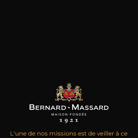
Le Clos Marie de Christophe Peyrus et Françoise
Julien est probablement l’un des meilleurs
domaines du Languedoc et certainement le
plus intéressant de l’appellation Pic-Saint-Loup.
Ses vins sont l’incarnation de la minéralité et
arpentent une élégance bourguignonne tout
en présentant une concentration et un velouté
unique. Le domaine a été créé en 1995 et
l‘ascension a été fulgurante. Formé auprès des
meilleurs vignerons, Christophe Peyrus a appris
à connaître chaque parcelle de vigne, et
expérimenté les meilleures méthodes de
vinification, avec un seul but : réaliser de grands
vins en tirant le meilleur parti de ses différents
terroirs, tous cultivés en biodynamie. Chaque
cuvée avec sa personnalité propre, présente
tous les avantages des grands vins: agréables dès
leur prime jeunesse, ils se bonifient avec le
temps pour le bonheur des plus patients. Une
belle découverte.
L'une de nos missions est de veiller à ce