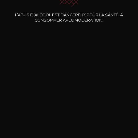
CLOS MARIE
CLOS MARIE
L’ABUS D’ALCOOL EST DANGEREUX POUR LA SANTÉ. À
Manon
Manon
CONSOMMER AVEC MODÉRATION.
2024
2023
23
23
75cl /
75cl /
75
,99€
,37€
BESOIN D’UN CONSEIL ?
NOTRE SOMMELIER VOUS ACCOMPAGNE
JE ME LAISSE GUIDER